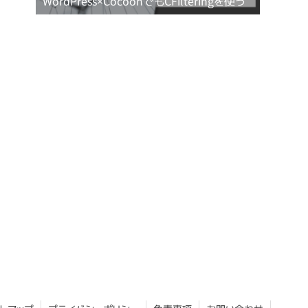
WordPress×CocoonでもCFilteringを使う